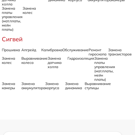
холла
Замена
Замена
платы
колес
управления
(мат.платы,
мейн
платы)
Сигвей
Прошивка
Апгрейд
Калибровка
Обслуживание
Ремонт
Замена
гироскопа
транзисторов
Замена
Выравнивание
Замена
Гидроизоляция
Замена
колес
колеса
датчика
платы
холла
управления
(мат.платы,
мейн
платы)
Замена
Замена
Замена
Замена
Выравнивание
камеры
аккумулятора
корпуса
динамика
ступицы