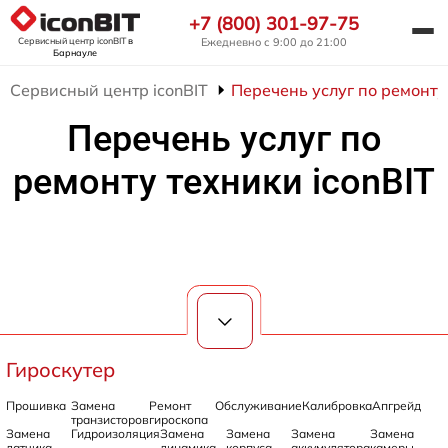
+7 (800) 301-97-75
Сервисный центр iconBIT
в
Ежедневно с 9:00 до 21:00
Барнауле
Сервисный центр iconBIT
Перечень услуг по ремонту 
Перечень услуг по
ремонту техники iconBIT
Гироскутер
Прошивка
Замена
Ремонт
Обслуживание
Калибровка
Апгрейд
транзисторов
гироскопа
Замена
Гидроизоляция
Замена
Замена
Замена
Замена
датчика
динамика
корпуса
аккумулятора
камеры