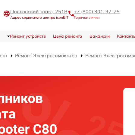
Павловский тракт, 251В
+7 (800) 301-97-75
Адрес сервисного центра iconBIT
Горячая линия
Ремонт устройств
Цена ремонта
Вакансии
Контакт
ств
Ремонт Электросамокатов
Ремонт Электросамок
пников
ата
ooter C80