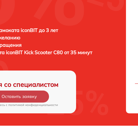
амоката iconBIT до 3 лет
 желанию
бращения
ата
iconBIT Kick Scooter C80 от 35 минут
я со специалистом
Оставить заявку
есь c
политикой конфиденциальности