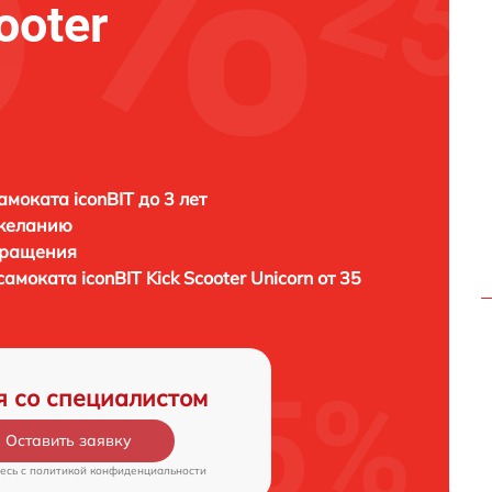
ooter
амоката iconBIT до 3 лет
 желанию
бращения
осамоката
iconBIT Kick Scooter Unicorn от 35
я со специалистом
Оставить заявку
есь c
политикой конфиденциальности