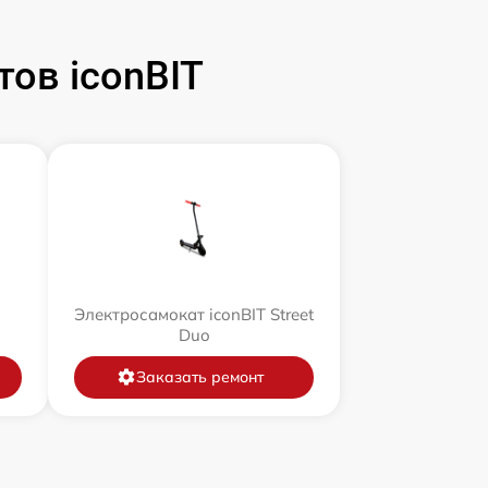
ов iconBIT
Электросамокат iconBIT Street
Duo
Заказать ремонт