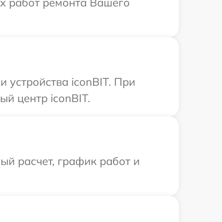
ых работ ремонта Вашего
 устройства iconBIT. При
й центр iconBIT.
й расчет, график работ и