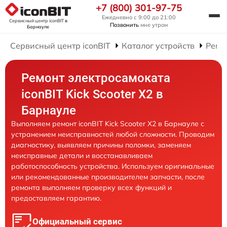
+7 (800) 301-97-75
Ежедневно с 9:00 до 21:00
Сервисный центр iconBIT
в
Позвонить
мне утром
Барнауле
Сервисный центр iconBIT
Каталог устройств
Ремо
Ремонт электросамоката
iconBIT Kick Scooter X2 в
Барнауле
Выполняем ремонт iconBIT Kick Scooter X2 в Барнауле с
устранением неисправностей любой сложности. Проводим
диагностику, выявляем причины поломки, заменяем
неисправные детали и восстанавливаем
работоспособность устройства. Используем оригинальные
или рекомендованные производителем запчасти, после
ремонта выполняем проверку всех функций и
предоставляем гарантию.
Официальный сервис