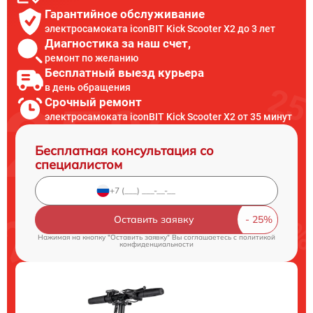
Гарантийное обслуживание
электросамоката iconBIT Kick Scooter X2 до 3 лет
Диагностика за наш счет,
ремонт по желанию
Бесплатный выезд курьера
в день обращения
Срочный ремонт
электросамоката iconBIT Kick Scooter X2 от 35 минут
Бесплатная консультация со
специалистом
Оставить заявку
Нажимая на кнопку "Оставить заявку" Вы соглашаетесь c
политикой
конфиденциальности