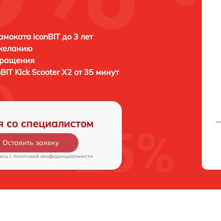
амоката iconBIT до 3 лет
 желанию
бращения
nBIT Kick Scooter X2 от 35 минут
я со специалистом
Оставить заявку
есь c
политикой конфиденциальности