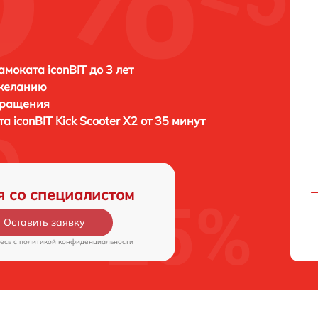
амоката iconBIT до 3 лет
 желанию
бращения
ата
iconBIT Kick Scooter X2 от 35 минут
я со специалистом
Оставить заявку
есь c
политикой конфиденциальности