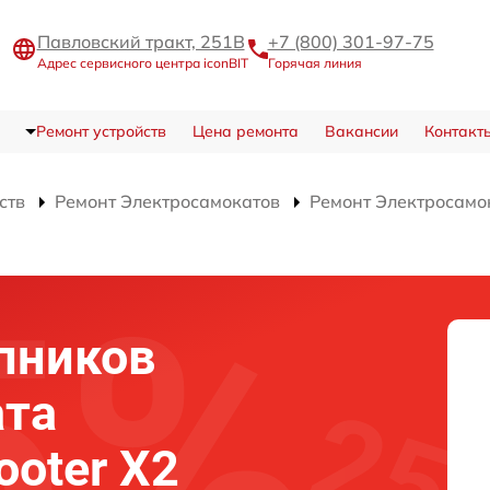
Павловский тракт, 251В
+7 (800) 301-97-75
Адрес сервисного центра iconBIT
Горячая линия
Ремонт устройств
Цена ремонта
Вакансии
Контакт
ств
Ремонт Электросамокатов
Ремонт Электросамок
пников
ата
ooter X2