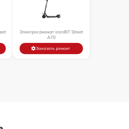
eet
Электросамокат iconBIT Street
A70
Заказать ремонт
е