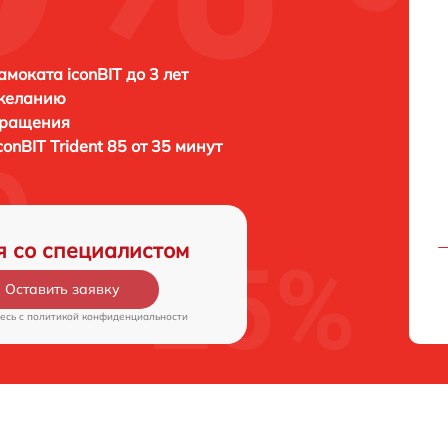
амоката iconBIT до 3 лет
 желанию
бращения
conBIT Trident 85 от 35 минут
я со специалистом
Оставить заявку
есь c
политикой конфиденциальности