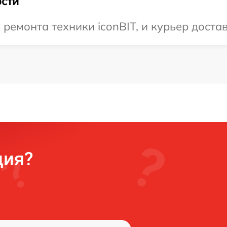
сти
емонта техники iconBIT, и курьер достав
ция?